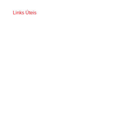
s
Links Úteis
Galeria
Notícias
Contato
is
!